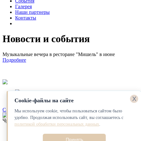
События
Галерея
Наши партнеры
Контакты
Новости и события
Музыкальные вечера в ресторане "Мишель" в июне
Подробнее
X
Cookie-файлы на сайте
Создание сайта
Е1 Медиа
Мы используем cookie, чтобы пользоваться сайтом было
удобно. Продолжая использовать сайт, вы соглашаетесь с
Чрезмерное употребление алкоголя вредит вашему здоровью
политикой обработки персональных данных
.
Принять