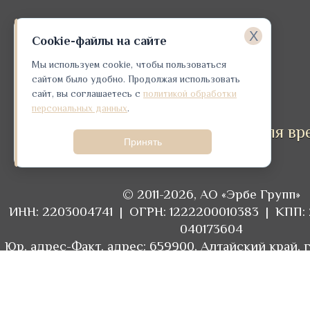
X
Cookie-файлы на сайте
Мы используем cookie, чтобы пользоваться
сайтом было удобно. Продолжая использовать
Создание сайта
сайт, вы соглашаетесь с
политикой обработки
Е1 Медиа
персональных данных
.
Чрезмерное употребление алкоголя вр
Принять
здоровью
© 2011-2026, АО «Эрбе Групп»
ИНН: 2203004741 | ОГРН: 1222200010383 | КПП: 
040173604
Юр. адрес-Факт. адрес: 659900, Алтайский край, 
ул. Славского, д.9а
Расчетный счет: 40702810602000005944 | 
30101810200000000604 | ПАО «Сбербанк